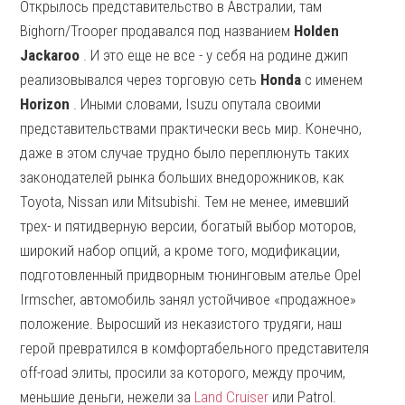
Открылось представительство в Австралии, там
Bighorn/Trooper продавался под названием
Holden
Jackaroo
. И это еще не все - у себя на родине джип
реализовывался через торговую сеть
Honda
с именем
Horizon
. Иными словами, Isuzu опутала своими
представительствами практически весь мир. Конечно,
даже в этом случае трудно было переплюнуть таких
законодателей рынка больших внедорожников, как
Toyota, Nissan или Mitsubishi. Тем не менее, имевший
трех- и пятидверную версии, богатый выбор моторов,
широкий набор опций, а кроме того, модификации,
подготовленный придворным тюнинговым ателье Opel
Irmscher, автомобиль занял устойчивое «продажное»
положение. Выросший из неказистого трудяги, наш
герой превратился в комфортабельного представителя
off-road элиты, просили за которого, между прочим,
меньшие деньги, нежели за
Land Cruiser
или Patrol.