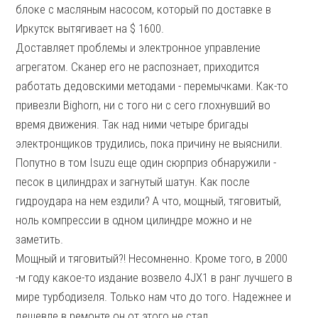
блоке с масляным насосом, который по доставке в
Иркутск вытягивает на $ 1600.
Доставляет проблемы и электронное управление
агрегатом. Сканер его не распознает, приходится
работать дедовскими методами - перемычками. Как-то
привезли Bighorn, ни с того ни с сего глохнувший во
время движения. Так над ними четыре бригады
электронщиков трудились, пока причину не выяснили.
Попутно в том Isuzu еще один сюрприз обнаружили -
песок в цилиндрах и загнутый шатун. Как после
гидроудара на нем ездили? А что, мощный, тяговитый,
ноль компрессии в одном цилиндре можно и не
заметить.
Мощный и тяговитый?! Несомненно. Кроме того, в 2000
-м году какое-то издание возвело 4JX1 в ранг лучшего в
мире турбодизеля. Только нам что до того. Надежнее и
дешевле в ремонте он от этого не стал.