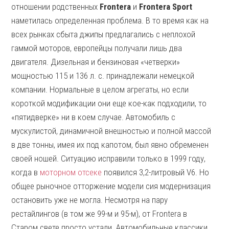
отношении родственных
Frontera
и
Frontera Sport
наметилась определенная проблема. В то время как на
всех рынках сбыта джипы предлагались с неплохой
гаммой моторов, европейцы получали лишь два
двигателя. Дизельная и бензиновая «четверки»
мощностью 115 и 136 л. с. принадлежали немецкой
компании. Нормальные в целом агрегаты, но если
короткой модификации они еще кое-как подходили, то
«пятидверке» ни в коем случае. Автомобиль с
мускулистой, динамичной внешностью и полной массой
в две тонны, имея их под капотом, был явно обременен
своей ношей. Ситуацию исправили только в 1999 году,
когда в
моторном отсеке
появился 3,2-литровый V6. Но
общее рыночное отторжение модели сия модернизация
остановить уже не могла. Несмотря на пару
рестайлингов (в том же 99-м и 95-м), от Frontera в
Старом свете просто устали. Автомобильные классики