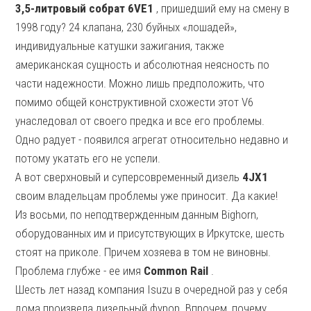
3,5-литровый собрат 6VE1
, пришедший ему на смену в
1998 году? 24 клапана, 230 буйных «лошадей»,
индивидуальные катушки зажигания, также
американская сущность и абсолютная неясность по
части надежности. Можно лишь предположить, что
помимо общей конструктивной схожести этот V6
унаследовал от своего предка и все его проблемы.
Одно радует - появился агрегат относительно недавно и
потому укатать его не успели.
А вот сверхновый и суперсовременный дизель
4JX1
своим владельцам проблемы уже приносит. Да какие!
Из восьми, по неподтвержденным данным Bighorn,
оборудованных им и присутствующих в Иркутске, шесть
стоят на приколе. Причем хозяева в том не виновны.
Проблема глубже - ее имя
Common Rail
.
Шесть лет назад компания Isuzu в очередной раз у себя
дома произвела дизельный фурор. Впрочем, почему