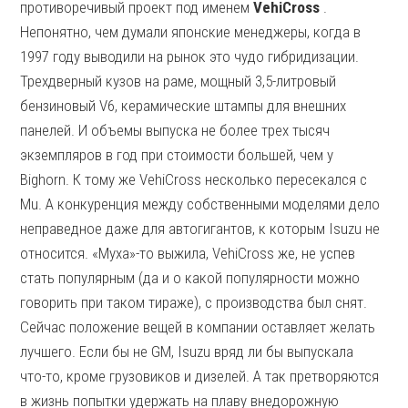
противоречивый проект под именем
VehiCross
.
Непонятно, чем думали японские менеджеры, когда в
1997 году выводили на рынок это чудо гибридизации.
Трехдверный кузов на раме, мощный 3,5-литровый
бензиновый V6, керамические штампы для внешних
панелей. И объемы выпуска не более трех тысяч
экземпляров в год при стоимости большей, чем у
Bighorn. К тому же VehiCross несколько пересекался с
Mu. А конкуренция между собственными моделями дело
неправедное даже для автогигантов, к которым Isuzu не
относится. «Муха»-то выжила, VehiCross же, не успев
стать популярным (да и о какой популярности можно
говорить при таком тираже), с производства был снят.
Сейчас положение вещей в компании оставляет желать
лучшего. Если бы не GM, Isuzu вряд ли бы выпускала
что-то, кроме грузовиков и дизелей. А так претворяются
в жизнь попытки удержать на плаву внедорожную