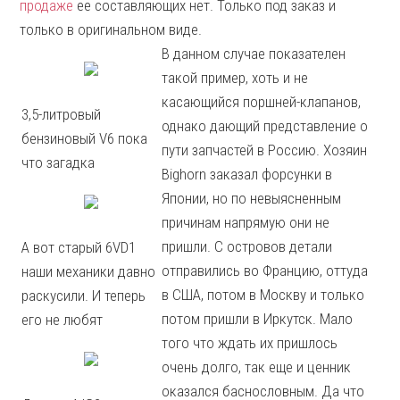
продаже
ее составляющих нет. Только под заказ и
только в оригинальном виде.
В данном случае показателен
такой пример, хоть и не
касающийся поршней-клапанов,
3,5-литровый
однако дающий представление о
бензиновый V6 пока
пути запчастей в Россию. Хозяин
что загадка
Bighorn заказал форсунки в
Японии, но по невыясненным
причинам напрямую они не
пришли. С островов детали
А вот старый 6VD1
отправились во Францию, оттуда
наши механики давно
в США, потом в Москву и только
раскусили. И теперь
потом пришли в Иркутск. Мало
его не любят
того что ждать их пришлось
очень долго, так еще и ценник
оказался баснословным. Да что