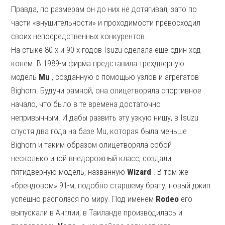
Правда, по размерам он до них не дотягивал, зато по
части «внушительности» и проходимости превосходил
своих непосредственных конкурентов.
На стыке 80-х и 90-х годов Isuzu сделала еще один ход
конем. В 1989-м фирма представила трехдверную
модель
Mu
, созданную с помощью узлов и агрегатов
Bighorn. Будучи рамной, она олицетворяла спортивное
начало, что было в те времена достаточно
непривычным. И дабы развить эту узкую нишу, в Isuzu
спустя два года на базе Mu, которая была меньше
Bighorn и таким образом олицетворяла собой
несколько иной внедорожный класс, создали
пятидверную модель, названную
Wizard
. В том же
«брендовом» 91-м, подобно старшему брату, новый джип
успешно расползся по миру. Под именем
Rodeo
его
выпускали в Англии, в Таиланде производилась и