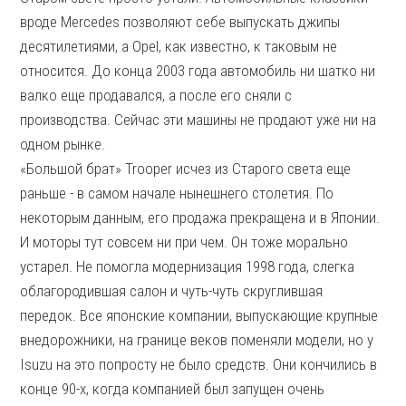
вроде Mercedes позволяют себе выпускать джипы
десятилетиями, а Opel, как известно, к таковым не
относится. До конца 2003 года автомобиль ни шатко ни
валко еще продавался, а после его сняли с
производства. Сейчас эти машины не продают уже ни на
одном рынке.
«Большой брат» Trooper исчез из Старого света еще
раньше - в самом начале нынешнего столетия. По
некоторым данным, его продажа прекращена и в Японии.
И моторы тут совсем ни при чем. Он тоже морально
устарел. Не помогла модернизация 1998 года, слегка
облагородившая салон и чуть-чуть скруглившая
передок. Все японские компании, выпускающие крупные
внедорожники, на границе веков поменяли модели, но у
Isuzu на это попросту не было средств. Они кончились в
конце 90-х, когда компанией был запущен очень