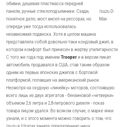
обивки, дешевая пластмасса передней
панели, ручные стеклоподъемники. Сзади,
Isuzu D-
понятное дело, мост висел на рессорах, но
Max
спереди уже тогда использовалась
независимая подвеска. Хотя в целом машина
представляла собой довольно-таки кондовый джип, в
котором комфорт был принесен в жертву утилитарности.
С того же года под именем
Trooper
и в версии пикап
автомобиль продавался в США, став таким образом
одним из первых японских джипов с бортовой
платформой, попавших на американский рынок.
Несмотря на скудную «линейку» моторов, состоявшую
всего лишь из двух агрегатов - бензиновой «четверки»
объемом 2,6 литра и 2,8-литрового дизеля - показ
товара лицом удался. Во всяком случае, о марке янки
узнали, и с этого момента можно говорить о том, что
Isuzu в Штатах заняла определенную нишу.