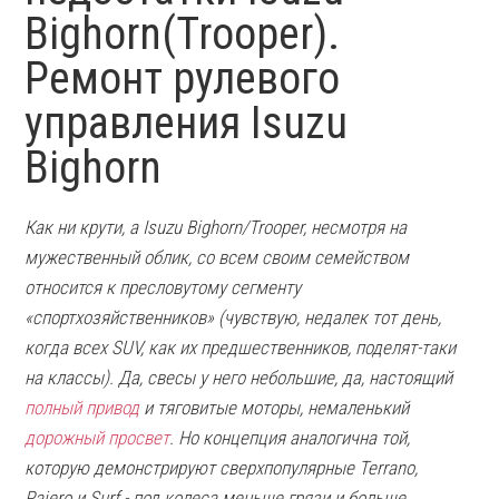
Bighorn(Trooper).
Ремонт рулевого
управления Isuzu
Bighorn
Как ни крути, а Isuzu Bighorn/Trooper, несмотря на
мужественный облик, со всем своим семейством
относится к пресловутому сегменту
«спортхозяйственников» (чувствую, недалек тот день,
когда всех SUV, как их предшественников, поделят-таки
на классы). Да, свесы у него небольшие, да, настоящий
полный привод
и тяговитые моторы, немаленький
дорожный просвет
. Но концепция аналогична той,
которую демонстрируют сверхпопулярные Terrano,
Pajero и Surf - под колеса меньше грязи и больше