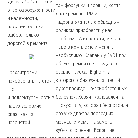
Дизель 4JG2 в плане
там форсунки и поршни, когда
энерговооруженности
даже ремень ГРМ и
и надежности,
гидронатяжитель с обводным
пожалуй, лучший
роликом приобрести у нас
выбор. Только
проблема. А их, кстати, менять
дорогой в ремонте
надо в комплекте и менять
необходимо. Клапаны у 6VD1 при
обрыве ремня гнет. Недавно в
сервис приехал Bighorn, у
Трехлитровый
которого обнаружился целый
приобретать не стоит.
букет врожденно-приобретенных
Его
болезней. Хозяин жаловался на
интеллектуальность в
плохую тягу, которая беспокоила
наших условиях
его уже два-три последних
оказывается
месяца, с момента замены
непонятой
зубчатого ремня. Вскрытие