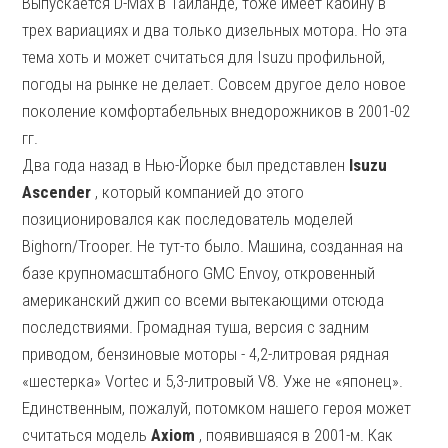
Выпускается D-Max в Таиланде, тоже имеет кабину в
трех вариациях и два только дизельных мотора. Но эта
тема хоть и может считаться для Isuzu профильной,
погоды на рынке не делает. Совсем другое дело новое
поколение комфортабельных внедорожников в 2001-02
гг.
Два года назад в Нью-Йорке был представлен
Isuzu
Ascender
, который компанией до этого
позиционировался как последователь моделей
Bighorn/Trooper. Не тут-то было. Машина, созданная на
базе крупномасштабного GMC Envoy, откровенный
американский джип со всеми вытекающими отсюда
последствиями. Громадная туша, версия с задним
приводом, бензиновые моторы - 4,2-литровая рядная
«шестерка» Vortec и 5,3-литровый V8. Уже не «японец».
Единственным, пожалуй, потомком нашего героя может
считаться модель
Axiom
, появившаяся в 2001-м. Как