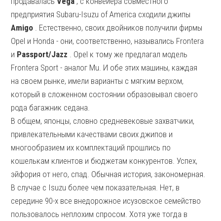
продавалась
Vega
, с конвейера совместного
предприятия Subaru-Isuzu of America сходили джипы
Amigo
. Естественно, своих двойников получили фирмы
Opel и Honda - они, соответственно, назывались Frontera
и
Passport/Jazz
. Opel к тому же предлагал модель
Frontera Sport - аналог Mu. И обе этих машины, каждая
на своем рынке, имели варианты с мягким верхом,
который в сложенном состоянии образовывал своего
рода багажник седана.
В общем, японцы, словно средневековые захватчики,
привлекательными качествами своих джипов и
многообразием их комплектаций прошлись по
кошелькам клиентов и бюджетам конкурентов. Успех,
эйфория от него, спад. Обычная история, закономерная.
В случае с Isuzu более чем показательная. Нет, в
середине 90-х все внедорожное исузовское семейство
пользовалось неплохим спросом. Хотя уже тогда в