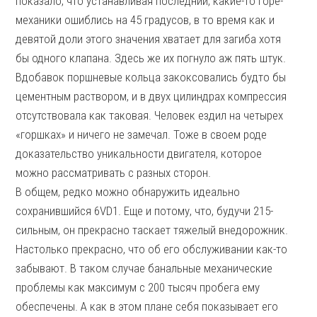
показало, что устанавливая последний, какие-то горе-
механики ошиблись на 45 градусов, в то время как и
девятой доли этого значения хватает для загиба хотя
бы одного клапана. Здесь же их погнуло аж пять штук.
Вдобавок поршневые кольца закоксовались будто бы
цементным раствором, и в двух цилиндрах компрессия
отсутствовала как таковая. Человек ездил на четырех
«горшках» и ничего не замечал. Тоже в своем роде
доказательство уникальности двигателя, которое
можно рассматривать с разных сторон.
В общем, редко можно обнаружить идеально
сохранившийся 6VD1. Еще и потому, что, будучи 215-
сильным, он прекрасно таскает тяжелый внедорожник.
Настолько прекрасно, что об его обслуживании как-то
забывают. В таком случае банальные механические
проблемы как максимум с 200 тысяч пробега ему
обеспечены. А как в этом плане себя показывает его