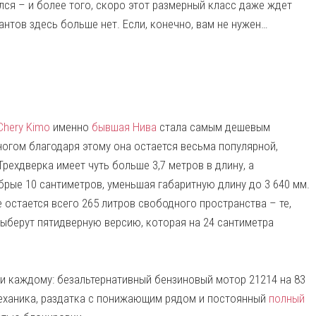
лся – и более того, скоро этот размерный класс даже ждет
нтов здесь больше нет. Если, конечно, вам не нужен…
Chery Kimo
именно
бывшая Нива
стала самым дешевым
ногом благодаря этому она остается весьма популярной,
рехдверка имеет чуть больше 3,7 метров в длину, а
рые 10 сантиметров, уменьшая габаритную длину до 3 640 мм.
е остается всего 265 литров свободного пространства – те,
выберут пятидверную версию, которая на 24 сантиметра
и каждому: безальтернативный бензиновый мотор 21214 на 83
 механика, раздатка с понижающим рядом и постоянный
полный