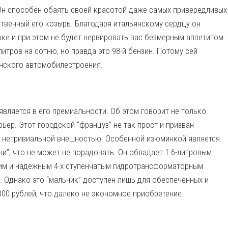
 Он способен обаять своей красотой даже самых привередливых
ственный его козырь. Благодаря итальянскому сердцу он
ке и при этом не будет нервировать вас безмерным аппетитом.
итров на сотню, но правда это 98-й бензин. Потому сей
янского автомобилестроения.
проявляется в его премиальности. Об этом говорит не только
ьер. Этот городской “француз” не так прост и призван
й нетривиальной внешностью. Особенной изюминкой является
и”, что не может не порадовать. Он обладает 1.6-литровым
им и надёжным 4-х ступенчатым гидротрансформаторным
 Однако это “мальчик” доступен лишь для обеспеченных и
 000 рублей, что далеко не экономное приобретение.