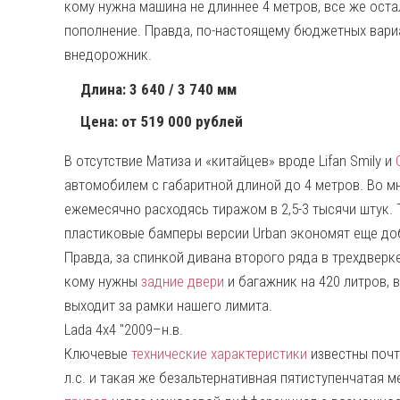
кому нужна машина не длиннее 4 метров, все же оста
пополнение. Правда, по-настоящему бюджетных вариа
внедорожник.
Длина: 3 640 / 3 740 мм
Цена: от 519 000 рублей
В отсутствие Матиза и «китайцев» вроде Lifan Smily и
автомобилем с габаритной длиной до 4 метров. Во м
ежемесячно расходясь тиражом в 2,5-3 тысячи штук. Т
пластиковые бамперы версии Urban экономят еще доб
Правда, за спинкой дивана второго ряда в трехдверк
кому нужны
задние двери
и багажник на 420 литров, 
выходит за рамки нашего лимита.
Lada 4x4 "2009–н.в.
Ключевые
технические характеристики
известны почт
л.с. и такая же безальтернативная пятиступенчатая