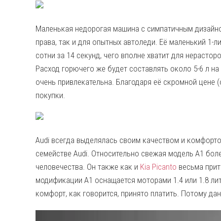
Маленькая недорогая машина с симпатичным дизайно
права, так и для опытных автоледи. Её маленький 1-л
сотни за 14 секунд, чего вполне хватит для нерастор
Расход горючего же будет составлять около 5-6 л на
очень привлекательна. Благодаря её скромной цене (
покупки.
Audi всегда выделялась своим качеством и комфорто
семействе Audi. Относительно свежая модель A1 бол
человечества. Он также как и
Kia Picanto
весьма прит
модификации A1 оснащается моторами 1.4 или 1.8 литра
комфорт, как говорится, принято платить. Потому да