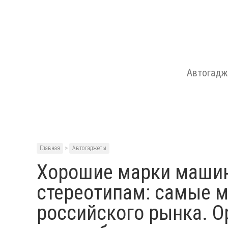
Автогад
Главная
>
Автогаджеты
Хорошие марки машин
стереотипам: самые 
российского рынка. O