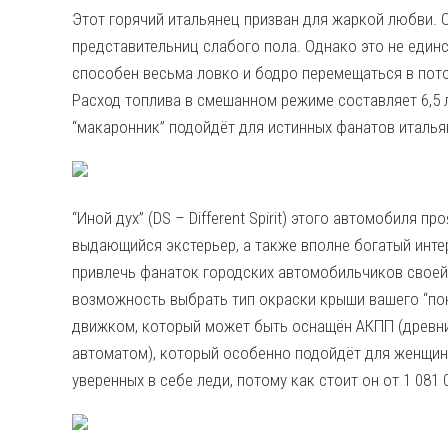
Этот горячий итальянец призван для жаркой любви.
представительниц слабого пола. Однако это не един
способен весьма ловко и бодро перемещаться в пото
Расход топлива в смешанном режиме составляет 6,5 л
“макаронник” подойдёт для истинных фанатов италь
“Иной дух” (DS – Different Spirit) этого автомобиля 
выдающийся экстерьер, а также вполне богатый интер
привлечь фанаток городских автомобильчиков свое
возможность выбрать тип окраски крыши вашего “пон
движком, который может быть оснащён АКПП (древн
автоматом), который особенно подойдёт для женщин.
уверенных в себе леди, потому как стоит он от 1 081