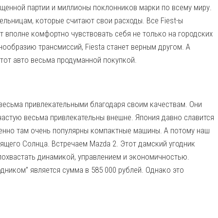
ущенной партии и миллионы поклонников марки по всему миру.
ельницам, которые считают свои расходы. Все Fiest-ы
т вполне комфортно чувствовать себя не только на городских
знообразию трансмиссий, Fiesta станет верным другом. А
 этот авто весьма продуманной покупкой.
есьма привлекательными благодаря своим качествам. Они
ачастую весьма привлекательны внешне. Япония давно славится
енно там очень популярны компактные машины. А потому наш
ящего Солнца. Встречаем Mazda 2. Этот дамский угодник
 похвастать динамикой, управлением и экономичностью.
дником” является сумма в 585 000 рублей. Однако это