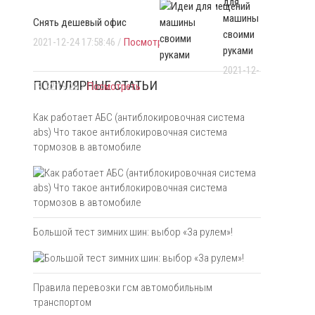
для
офисных помещений
машины
Снять дешевый офис
своими
2021-12-24 17:58:46 /
Посмотреть
руками
2021-12-
ПОПУЛЯРНЫЕ СТАТЬИ
19 22:19:26 /
Посмотреть
Как работает АБС (антиблокировочная система
abs) Что такое антиблокировочная система
тормозов в автомобиле
Большой тест зимних шин: выбор «За рулем»!
Правила перевозки гсм автомобильным
транспортом