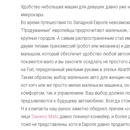
Удобство небольших машин для девушек давно уже н
микрокары.
Во время путешествия по Западной Европе невозможн
“Продуманные” европейцы предпочитают маленькие, 
крупных городов. А самым распространенным стал име
двумя типами трансмиссий (робот или механика) и дв
малышом, который обеспечит удобство любой автоледи
покажется мало и вы захотите оседлать не простого 
на Fiat, переделанный умелыми руками в ателье Abarth
Таким образом, выбор маленьких авто для женщин на
хот-хэтч или же просто милая маленькая машинка, о
комфортом, так и управлением. Ваш выбор должен п
предъявляются к будущему автомобилю. Всегда стоит
Н а компакты наш рынок заметно обеднел, причем «с
лице
Daewoo Matiz
давно покинул конвейер, и более д
тоже не представлены, хотя в Европе давно продается