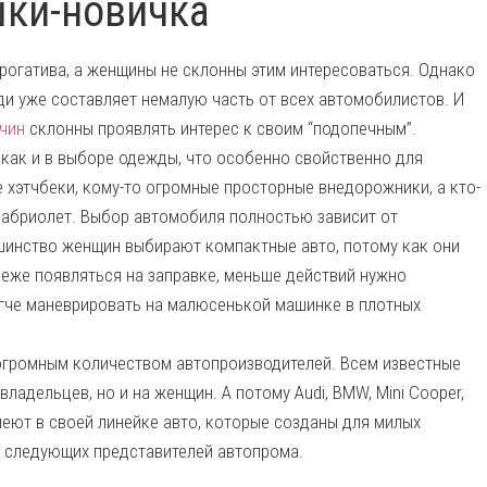
шки-новичка
ерогатива, а женщины не склонны этим интересоваться. Однако
еди уже составляет немалую часть от всех автомобилистов. И
чин
склонны проявлять интерес к своим “подопечным”.
 как и в выборе одежды, что особенно свойственно для
 хэтчбеки, кому-то огромные просторные внедорожники, а кто-
кабриолет. Выбор автомобиля полностью зависит от
ьшинство женщин выбирают компактные авто, потому как они
реже появляться на заправке, меньше действий нужно
егче маневрировать на малюсенькой машинке в плотных
огромным количеством автопроизводителей. Всем известные
ладельцев, но и на женщин. А потому Audi, BMW, Mini Cooper,
 имеют в своей линейке авто, которые созданы для милых
и следующих представителей автопрома.