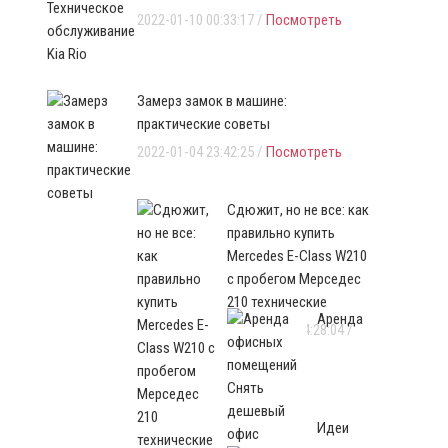
2022-01-10 00:33:17 /
Посмотреть
Замерз замок в машине:
практические советы
2022-01-04 23:42:25 /
Посмотреть
Сдюжит, но не все: как
правильно купить
Mercedes E-Class W210
с пробегом Мерседес
210 технические
Аренда
2021-12-30 04:28:04 /
Посмотреть
Идеи