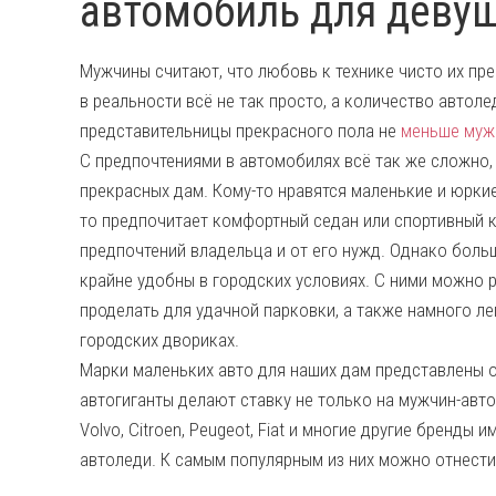
автомобиль для деву
Мужчины считают, что любовь к технике чисто их пр
в реальности всё не так просто, а количество автол
представительницы прекрасного пола не
меньше муж
С предпочтениями в автомобилях всё так же сложно,
прекрасных дам. Кому-то нравятся маленькие и юркие
то предпочитает комфортный седан или спортивный 
предпочтений владельца и от его нужд. Однако бол
крайне удобны в городских условиях. С ними можно 
проделать для удачной парковки, а также намного л
городских двориках.
Марки маленьких авто для наших дам представлены 
автогиганты делают ставку не только на мужчин-автов
Volvo, Citroen, Peugeot, Fiat и многие другие бренды
автоледи. К самым популярным из них можно отнест