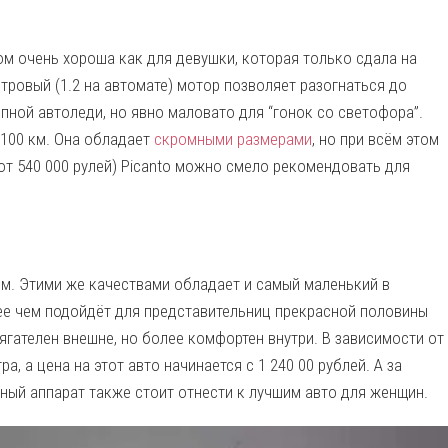
м очень хороша как для девушки, которая только сдала на
итровый (1.2 на автомате) мотор позволяет разогнаться до
опной автоледи, но явно маловато для “гонок со светофора”.
 100 км. Она обладает
скромными размерами
, но при всём этом
от 540 000 рулей) Picanto можно смело рекомендовать для
м. Этими же качествами обладает и самый маленький в
ее чем подойдёт для представительниц прекрасной половины
ягателен внешне, но более комфортен внутри. В зависимости от
, а цена на этот авто начинается с 1 240 00 рублей. А за
нный аппарат также стоит отнести к лучшим авто для женщин.