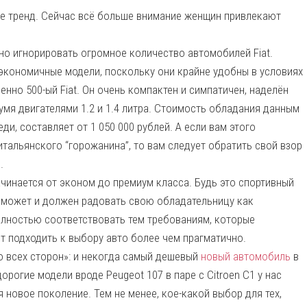
е тренд. Сейчас всё больше внимание женщин привлекают
о игнорировать огромное количество автомобилей Fiat.
экономичные модели, поскольку они крайне удобны в условиях
нно 500-ый Fiat. Он очень компактен и симпатичен, наделён
умя двигателями 1.2 и 1.4 литра. Стоимость обладания данным
, составляет от 1 050 000 рублей. А если вам этого
итальянского “горожанина”, то вам следует обратить свой взор
.
чинается от эконом до премиум класса. Будь это спортивный
н может и должен радовать свою обладательницу как
олностью соответствовать тем требованиям, которые
 подходить к выбору авто более чем прагматично.
о всех сторон»: и некогда самый дешевый
новый автомобиль
в
орогие модели вроде Peugeot 107 в паре с Citroen C1 у нас
 новое поколение. Тем не менее, кое-какой выбор для тех,