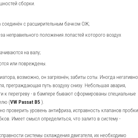
ешностей сборки.
а соединён с расширительным бачком ОЖ;
-за неправильного положения лопастей которого воздух
ачиваются на валу;
ются или повреждены.
атора, возможно, он загрязнён, забиты соты. Иногда негативно
я, преграждающая путь воздуху снизу. Небольшая авария,
ти к перегреву - в бампере бывают сформированы специальные
елю (
VW Passat B5
).
но проверить уровень антифриза, исправность клапанов пробки
бков. Имеет смысл определиться, что залито в систему -
справности системы охлаждения двигателя, их необходимо