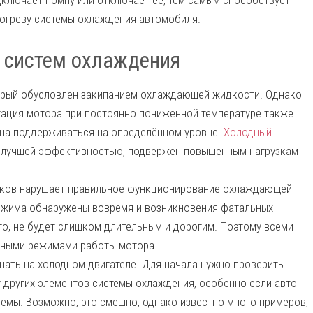
дключает помпу или отключает ее, тем самым способствует
огреву системы охлаждения автомобиля.
 систем охлаждения
торый обусловлен закипанием охлаждающей жидкости. Однако
тация мотора при постоянно пониженной температуре также
жна поддерживаться на определённом уровне.
Холодный
с лучшей эффективностью, подвержен повышенным нагрузкам
чиков нарушает правильное функционирование охлаждающей
режима обнаружены вовремя и возникновения фатальных
го, не будет слишком длительным и дорогим. Поэтому всеми
рными режимами работы мотора.
нать на холодном двигателе. Для начала нужно проверить
у других элементов системы охлаждения, особенно если авто
емы. Возможно, это смешно, однако известно много примеров,