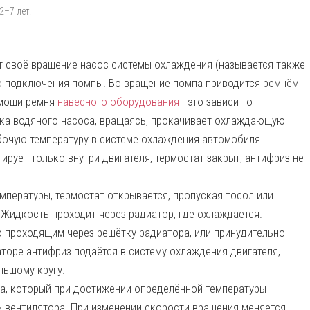
2–7 лет.
т своё вращение насос системы охлаждения (называется также
го подключения помпы. Во вращение помпа приводится ремнём
омощи ремня
навесного оборудования
- это зависит от
тка водяного насоса, вращаясь, прокачивает охлаждающую
бочую температуру в системе охлаждения автомобиля
ирует только внутри двигателя, термостат закрыт, антифриз не
мпературы, термостат открывается, пропуская тосол или
Жидкость проходит через радиатор, где охлаждается.
 проходящим через решётку радиатора, или принудительно
торе антифриз подаётся в систему охлаждения двигателя,
льшому кругу.
ра, который при достижении определённой температуры
 вентилятора. При изменении скорости вращения меняется