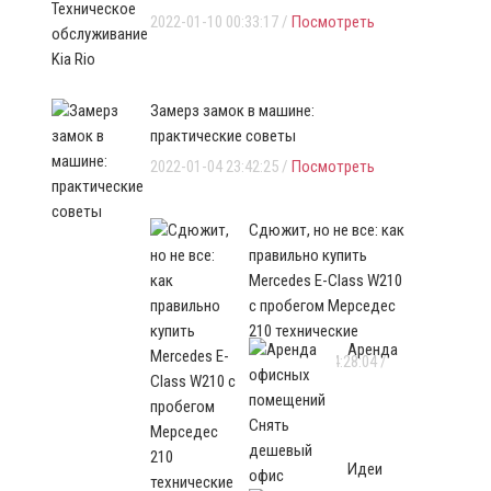
2022-01-10 00:33:17 /
Посмотреть
Замерз замок в машине:
практические советы
2022-01-04 23:42:25 /
Посмотреть
Сдюжит, но не все: как
правильно купить
Mercedes E-Class W210
с пробегом Мерседес
210 технические
Аренда
2021-12-30 04:28:04 /
Посмотреть
Идеи