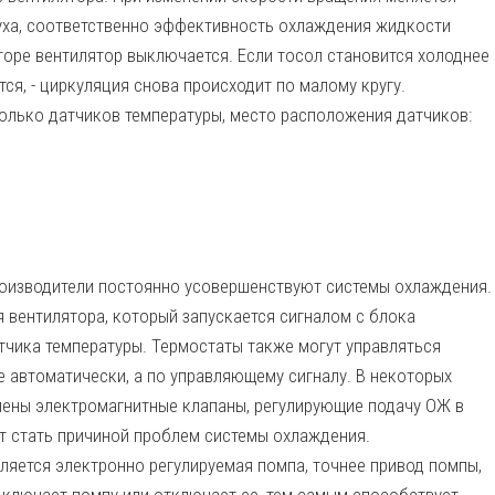
уха, соответственно эффективность охлаждения жидкости
торе вентилятор выключается. Если тосол становится холоднее
ся, - циркуляция снова происходит по малому кругу.
олько датчиков температуры, место расположения датчиков:
роизводители постоянно усовершенствуют системы охлаждения.
 вентилятора, который запускается сигналом с блока
атчика температуры. Термостаты также могут управляться
е автоматически, а по управляющему сигналу. В некоторых
влены электромагнитные клапаны, регулирующие подачу ОЖ в
ут стать причиной проблем системы охлаждения.
яется электронно регулируемая помпа, точнее привод помпы,