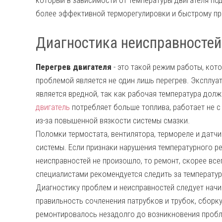
который в зависимости от температуры двигателя по
более эффективной терморегулировки и быстрому пр
Диагностика неисправностей
Перегрев двигателя
- это такой режим работы, ко
проблемой является не один лишь перегрев. Эксплуа
является вредной, так как рабочая температура дол
двигатель
потребляет больше топлива, работает не 
из-за повышенной вязкости системы смазки.
Поломки термостата, вентилятора, термореле и дат
системы. Если признаки нарушения температурного 
неисправностей не произошло, то ремонт, скорее все
специалистами рекомендуется следить за температу
Диагностику проблем и неисправностей следует начи
правильность сочленения патрубков и трубок, сборк
ремонтировалось незадолго до возникновения пробл