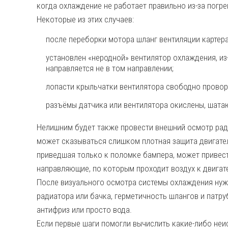
когда охлаждение не работает правильно из-за погр
Некоторые из этих случаев:
после переборки мотора шланг вентиляции картер
установлен «неродной» вентилятор охлаждения, из
направляется не в том направлении;
лопасти крыльчатки вентилятора свободно провор
разъёмы датчика или вентилятора окислены, шата
Нелишним будет также провести внешний осмотр ради
может сказываться слишком плотная защита двигател
приведшая только к поломке бампера, может привес
направляющие, по которым проходит воздух к двигат
После визуального осмотра системы охлаждения нуж
радиатора или бачка, герметичность шлангов и патру
антифриз или просто вода.
Если первые шаги помогли вычислить какие-либо неи