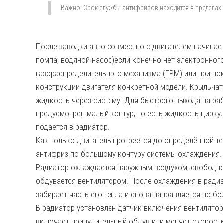
Важно: Срок службы антифризов находится в пределах 
После заводки авто совместно с двигателем начинае
помпа, водяной насос)если конечно нет электронно
газораспределительного механизма (ГРМ) или при п
конструкции двигателя конкретной модели. Крыльча
жидкость через систему. Для быстрого выхода на ра
предусмотрен малый контур, то есть жидкость циркул
подаётся в радиатор.
Как только двигатель прогреется до определённой те
антифриз по большому контуру системы охлаждения. 
Радиатор охлаждается наружным воздухом, свободно
обдувается вентилятором. После охлаждения в радиа
забирает часть его тепла и снова направляется по бо
В радиатор установлен датчик включения вентилято
включает принудительный обдув или меняет скорость