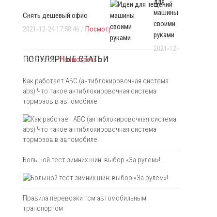
для
офисных помещений
машины
Снять дешевый офис
своими
2021-12-24 17:58:46 /
Посмотреть
руками
2021-12-
ПОПУЛЯРНЫЕ СТАТЬИ
19 22:19:26 /
Посмотреть
Как работает АБС (антиблокировочная система
abs) Что такое антиблокировочная система
тормозов в автомобиле
Большой тест зимних шин: выбор «За рулем»!
Правила перевозки гсм автомобильным
транспортом