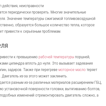
п действия, неисправности
ется периодически проверять. Многие значительные
теля. Значение температуры сжигаемой топливовоздушной
тственно, образуется большое количество тепла, которое
жет привести к серьёзным проблемам.
еля
привести к превышению
рабочей температуры
поршней,
ками цилиндра вплоть до нуля. Это вызывает задевания
пин, задиров. Также при перегреве
моторное масло
теряет
 Двигатель из-за этого может заклинить.
дается разным из-за различных материалов расширением ГБЦ,
нию установочной поверхности головки, вытягиванию болтов,
 подобных изменений отремонтировать двигатель сложно, а