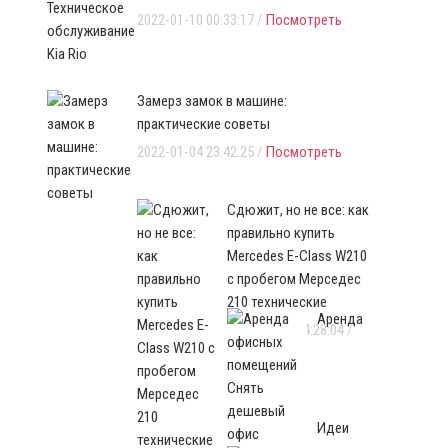
2022-01-10 00:33:17 /
Посмотреть
Замерз замок в машине:
практические советы
2022-01-04 23:42:25 /
Посмотреть
Сдюжит, но не все: как
правильно купить
Mercedes E-Class W210
с пробегом Мерседес
210 технические
Аренда
2021-12-30 04:28:04 /
Посмотреть
Идеи