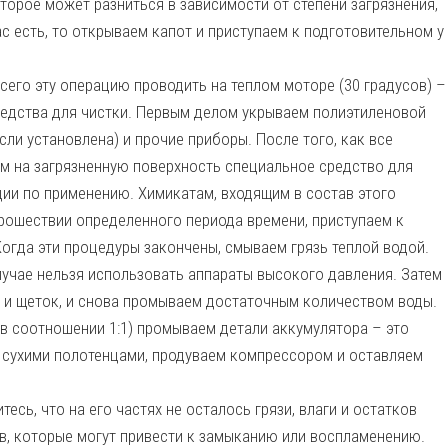
оторое может разниться в зависимости от степени загрязнения,
ас есть, то открываем капот и приступаем к подготовительном у
всего эту операцию проводить на теплом моторе (30 градусов) –
редства для чистки. Первым делом укрываем полиэтиленовой
сли установлена) и прочие приборы. После того, как все
м на загрязненную поверхность специальное средство для
кции по применению. Химикатам, входящим в состав этого
прошествии определенного периода времени, приступаем к
Когда эти процедуры закончены, смываем грязь теплой водой.
лучае нельзя использовать аппараты высокого давления. Затем
 и щеток, и снова промываем достаточным количеством воды.
в соотношении 1:1) промываем детали аккумулятора – это
 сухими полотенцами, продуваем компрессором и оставляем
есь, что на его частях не осталось грязи, влаги и остатков
ов, которые могут привести к замыканию или воспламенению.