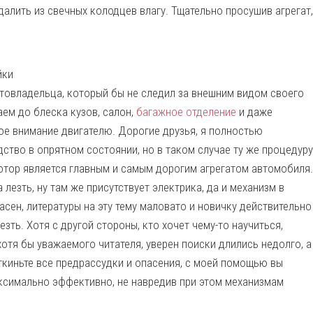
далить из свечных колодцев влагу. Тщательно просушив агрегат,
йки
втовладельца, который бы не следил за внешним видом своего
ем до блеска кузов, салон,
багажное отделение
и даже
е внимание двигателю. Дорогие друзья, я полностью
тво в опрятном состоянии, но в таком случае ту же процедуру
отор является главным и самым дорогим агрегатом автомобиля.
лезть, ну там же присутствует электрика, да и механизм в
асен, литературы на эту тему маловато и новичку действительно
езть. Хотя с другой стороны, кто хочет чему-то научиться,
отя бы уважаемого читателя, уверен поиски длились недолго, а
ткиньте все предрассудки и опасения, с моей помощью вы
аксимально эффективно, не навредив при этом механизмам