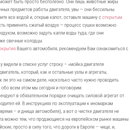
может быть просто бесполезно. Они лишь животные жиры
чных предметов работы двигателя, увы — они бессильны.
те все водой и, открыв капот, оставьте машину с
открытым
сть применять сжатый воздух — процесс сушки возможно
здухом, возможно задуть капли воды туда, где они
 же свечные колодцы.
окрытия
Вашего автомобиля, рекомендуем Вам ознакомиться с
 видели в списке услуг строку – «мойка двигателя
вигатель, который, как и остальные узлы и агрегаты,
к ли это на самом деле, насколько часто нужно проводить
— обо всем этом мы сегодня и поговорим.
ендуют в обязательном порядке очищать силовой агрегат от
одител ей. В инструкциях по эксплуатации к иномаркам
время – и днища автомобиля), а вот о чистке двигателя не
кта можно тем, что продающиеся на европейском рынке машины
ие, просто в силу того, что дороги в Европе – чище, и,