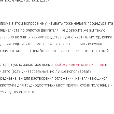
я после «водных процедур».
лизма в этом вопросе не учитывать тоже нельзя: процедура эта
пециалиста по очистке двигателя. Не доверите же вы такую
нально не знать, какими средства нужно чистить мотор, какие
дания воды и, что немаловажно, как его правильно сушить.
 самостоятельно, тем более что ничего архисложного в этой
отора, нужно запастись всеми
необходимыми материалами
и
 авто (есть универсальные, но лучше использовать
 предназначен для растворения отложений, накапливающихся
 кисточка для труднодоступных мест, тряпки, сухие полотенца и
сти сушку агрегата.