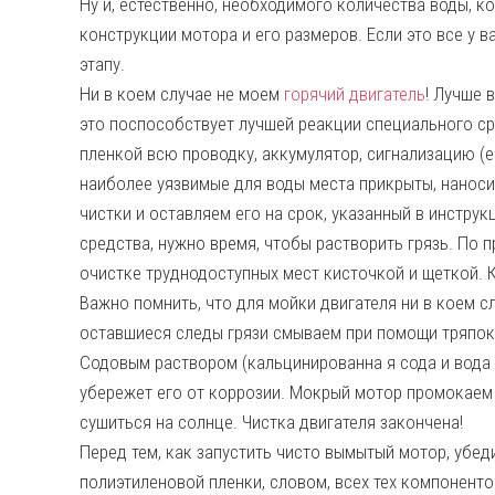
Ну и, естественно, необходимого количества воды, к
конструкции мотора и его размеров. Если это все у в
этапу.
Ни в коем случае не моем
горячий двигатель
! Лучше 
это поспособствует лучшей реакции специального с
пленкой всю проводку, аккумулятор, сигнализацию (е
наиболее уязвимые для воды места прикрыты, наноси
чистки и оставляем его на срок, указанный в инстру
средства, нужно время, чтобы растворить грязь. По 
очистке труднодоступных мест кисточкой и щеткой. 
Важно помнить, что для мойки двигателя ни в коем с
оставшиеся следы грязи смываем при помощи тряпок
Содовым раствором (кальцинированна я сода и вода 
убережет его от коррозии. Мокрый мотор промокаем
сушиться на солнце. Чистка двигателя закончена!
Перед тем, как запустить чисто вымытый мотор, убедит
полиэтиленовой пленки, словом, всех тех компонент