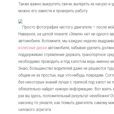
Также важно выкрутить свечи, вытереть их насухо и у
можно его завести и проверить работу.
Просто фотография чистого двигателя — после мо
Наверное, на целой планете «Земля» нет ни одного а
автомобиля. Вспомните, мы каждую неделю выдраива
колесные диски
автомобиля, забывая уделить должно
поддерживаю стремление держать транспортное средс
необходимо проводить и под капотом ведь именно м
Знаю, большинство водителей даже не решаются туда 
общем не из простых, еще что-нибудь повредим. Согл
без некоторых знаний лучше с тряпкой под капот не л
обязательно найдет нужную информацию. Вот взять х
раз вы здесь, положительный результат неизбежен! О
наконец-то узнаете, как помыть двигатель самому м
силового агрегата.