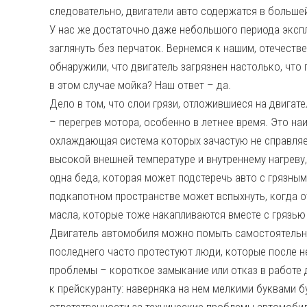
следовательно, двигатели авто содержатся в большей
У нас же достаточно даже небольшого периода экспл
заглянуть без перчаток. Вернемся к нашим, отечеств
обнаружили, что двигатель загрязнен настолько, что
в этом случае мойка? Наш ответ – да.
Дело в том, что слои грязи, отложившиеся на двигате
– перегрев мотора, особенно в летнее время. Это н
охлаждающая система которых зачастую не справляет
высокой внешней температуре и внутреннему нагреву,
одна беда, которая может подстеречь авто с грязн
подкапотном пространстве может вспыхнуть, когда о
масла, которые тоже накапливаются вместе с грязью 
Двигатель автомобиля можно помыть самостоятельно
последнего часто протестуют люди, которые после 
проблемы – короткое замыкание или отказ в работе 
к прейскуранту: наверняка на нем мелкими буквами б