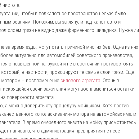
 чистоте.
уатации, чтобы в подкапотное пространство нельзя было
енным реалиям. Положим, вы заглянули под капот авто и
 под слоем грязи не видно даже фирменного шильдика. Нужна ли
ле за время езды, могут стать причиной многих бед. Одна из них
аиболее актуально для автомобилей советского производства,
ся с повышенной нагрузкой и не в состоянии противостоять
 который, в частности, провоцируют те самые слои грязи. Еще
ым мотором – воспламенение
силового агрегата
. Огонь в
т искрящейся свечи зажигания могут воспламениться остатки
на поверхности агрегата.
, а можно доверить эту процедуру мойщикам. Хотя против
некачественного «ополаскивания» мотора на автомойках имели
двигателя. В время очередного визита на мойку присмотритесь
удет написано, что администрация предприятия не несет