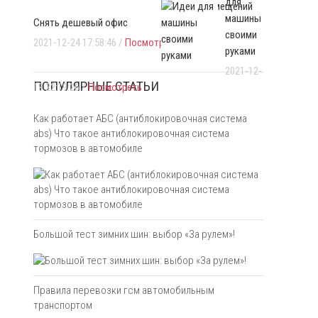
для
офисных помещений
машины
Снять дешевый офис
своими
2021-12-24 17:58:46 /
Посмотреть
руками
2021-12-
ПОПУЛЯРНЫЕ СТАТЬИ
19 22:19:26 /
Посмотреть
Как работает АБС (антиблокировочная система
abs) Что такое антиблокировочная система
тормозов в автомобиле
Большой тест зимних шин: выбор «За рулем»!
Правила перевозки гсм автомобильным
транспортом