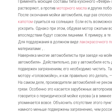
Применять моющие составы типа кухонного «Фейри» 
растворяют, а против
моторного масла
и других побо
После окончания мойки автомобиля, еще раз сполосни
капотом
сушиться на солнышке. Если есть возможно
ускорить. Однако при этом, обдувая мотор сжатым во
впоследствии будут совсем лишними. К примеру, в те
Для поддержания в должном виде
лакокрасочного п
материалами: , .
Наверняка многие автомобилисты при заезде на мойку
автомобиля». Действительно, раз у автомобиля есть д
подвержен загрязнениям, его необходимо чистить. Та
мотору «головомойку», и как правильно это делать, 
На самом деле, производители автомобилей не реком
грязи. Особенно это касается зарубежных автопроизв
говорится о периодической мойке кузова (а в зимнее 
упоминается вовсе. Объяснить отсутствие этого пун
намного меньше подвержены загрязнению, чем российск