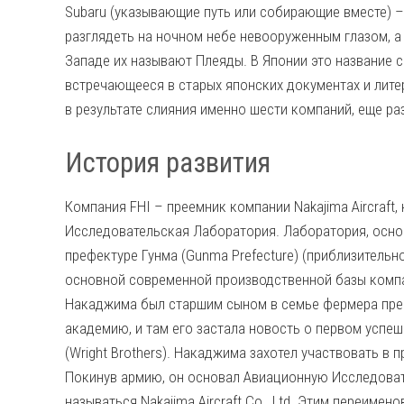
Subaru (указывающие путь или собирающие вместе) –
разглядеть на ночном небе невооруженным глазом, а 
Западе их называют Плеяды. В Японии это название с
встречающееся в старых японских документах и лите
в результате слияния именно шести компаний, еще ра
История развития
Компания FHI – преемник компании Nakajima Aircraft
Исследовательская Лаборатория. Лаборатория, основ
префектуре Гунма (Gunma Prefecture) (приблизительн
основной современной производственной базы компа
Накаджима был старшим сыном в семье фермера преф
академию, и там его застала новость о первом успе
(Wright Brothers). Накаджима захотел участвовать в
Покинув армию, он основал Авиационную Исследова
называться Nakajima Aircraft Co., Ltd. Этим переиме