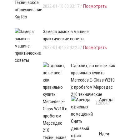
2022-01-10 00:33:17 /
Посмотреть
Замерз замок в машине:
практические советы
2022-01-04 23:42:25 /
Посмотреть
Сдюжит, но не все: как
правильно купить
Mercedes E-Class W210
с пробегом Мерседес
210 технические
Аренда
2021-12-30 04:28:04 /
Посмотреть
Идеи