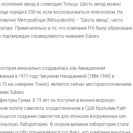
 скопление звезд в созвездии Тельца. Шесть звезд можно
еще порядка 250-ти, если воспользоваться телескопом. На
озвучно Митсурабоши (Mitsuraboshi) – "Шесть звезд", часто
ратуре. Примечательно и то, что компания FHI была образована
з подтверждая справедливость названия Subaru.
, которая изначально создавалась как Авиационная
анная в 1917 году Чикухеем Накаджимой (1884-1949) в
о 70 км севернее Токио), является сейчас месторасположением
нии Subaru.
ектуры Гунма. В 19 лет он поступил в военно-морскую
шном полете самолета, осуществленном в США братьями Райт
 процессе создания самолетов для японских вооруженных сил.
тельскую Лабораторию. В скором времени лаборатория стала
нованием особо подчеркивался тот факт, что компания вышла на