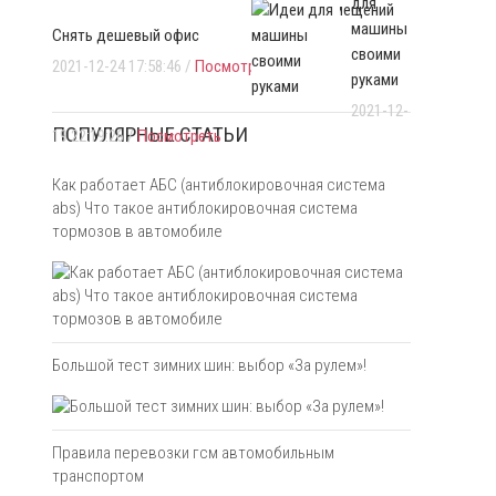
для
офисных помещений
машины
Снять дешевый офис
своими
2021-12-24 17:58:46 /
Посмотреть
руками
2021-12-
ПОПУЛЯРНЫЕ СТАТЬИ
19 22:19:26 /
Посмотреть
Как работает АБС (антиблокировочная система
abs) Что такое антиблокировочная система
тормозов в автомобиле
Большой тест зимних шин: выбор «За рулем»!
Правила перевозки гсм автомобильным
транспортом