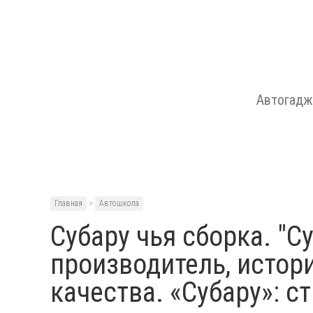
Автогад
Главная
>
Автошкола
Субару чья сборка. "Су
производитель, истор
качества. «Субару»: с