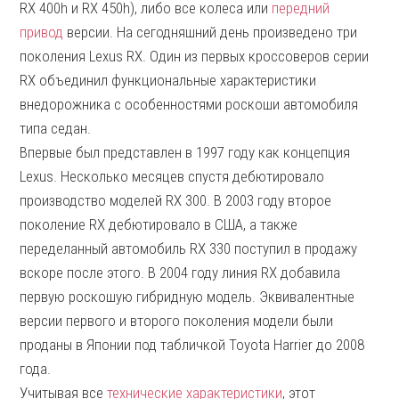
RX 400h и RX 450h), либо все колеса или
передний
привод
версии. На сегодняшний день произведено три
поколения Lexus RX. Один из первых кроссоверов серии
RX объединил функциональные характеристики
внедорожника с особенностями роскоши автомобиля
типа седан.
Впервые был представлен в 1997 году как концепция
Lexus. Несколько месяцев спустя дебютировало
производство моделей RX 300. В 2003 году второе
поколение RX дебютировало в США, а также
переделанный автомобиль RX 330 поступил в продажу
вскоре после этого. В 2004 году линия RX добавила
первую роскошую гибридную модель. Эквивалентные
версии первого и второго поколения модели были
проданы в Японии под табличкой Toyota Harrier до 2008
года.
Учитывая все
технические характеристики
, этот