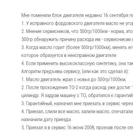
Мне поменяли блок двигателя недавно 16 сентября по
1. У исправного фордовского двигателя масло не уго
2. Мнение сервисников, что 500гр/1000км - норма, эт
500гр обнаружить причину расхода им - сервисникам
3. Когда масло горит (более 500гр/1000км), менять е
которое образуется в неисправном двигателе.
4. Если применить высококлассную синтетику, она так
Алгоритм предъявы сервису, (или как это сделал я):
1. Масло двигатель жрал с новья до 500гр/1000км,
2. После прохождения ТО-2 когда расход уже достиг 
цилиндр. Я задрав машину с ТО, обратился к гаранти
3. Гарантийный, назначил мне приехать в сервис чере
4. Приехал, слили все масло, залили масло, опечатали
назначили дату приезда.
5. Приехал я в сервис 16 июня 2008, проехав после 