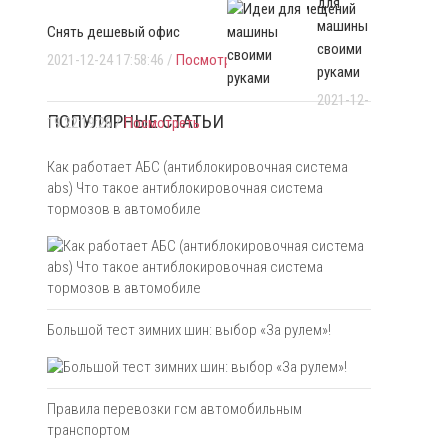
для
офисных помещений
машины
Снять дешевый офис
своими
2021-12-24 17:58:46 /
Посмотреть
руками
2021-12-
ПОПУЛЯРНЫЕ СТАТЬИ
19 22:19:26 /
Посмотреть
Как работает АБС (антиблокировочная система
abs) Что такое антиблокировочная система
тормозов в автомобиле
Большой тест зимних шин: выбор «За рулем»!
Правила перевозки гсм автомобильным
транспортом