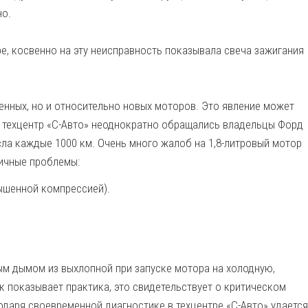
но.
, косвенно на эту неисправность показывала свеча зажигания
нных, но и относительно новых моторов. Это явление может
В техцентр «С-Авто» неоднократно обращались владельцы Форд
сла каждые 1000 км. Очень много жалоб на 1,8-литровый мотор
личные проблемы:
ышенной компрессией).
м дымом из выхлопной при запуске мотора на холодную,
к показывает практика, это свидетельствует о критическом
одаря своевременной диагностике в техцентре «С-Авто» удается