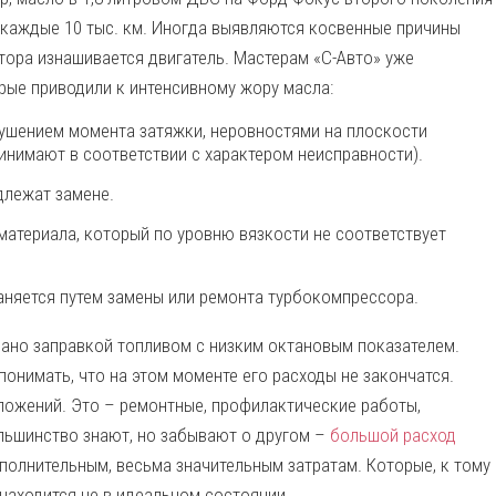
 каждые 10 тыс. км. Иногда выявляются косвенные причины
тора изнашивается двигатель. Мастерам «С-Авто» уже
орые приводили к интенсивному жору масла:
ушением момента затяжки, неровностями на плоскости
ринимают в соответствии с характером неисправности).
длежат замене.
атериала, который по уровню вязкости не соответствует
раняется путем замены или ремонта турбокомпрессора.
вано заправкой топливом с низким октановым показателем.
онимать, что на этом моменте его расходы не закончатся.
ложений. Это – ремонтные, профилактические работы,
льшинство знают, но забывают о другом –
большой расход
полнительным, весьма значительным затратам. Которые, к тому
 находится не в идеальном состоянии.