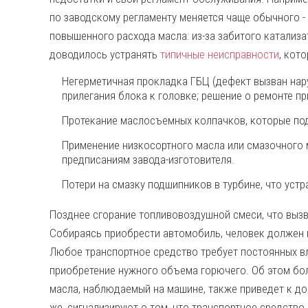
по заводскому регламенту меняется чаще обычного -
повышенного расхода масла: из-за забитого катализа
доводилось устранять
типичные неисправности
, кот
Негерметичная прокладка ГБЦ (дефект вызван нар
прилегания блока к головке; решение о ремонте п
Протекание маслосъемных колпачков, которые по
Применение низкосортного масла или смазочного м
предписаниям завода-изготовителя.
Потери на смазку подшипников в турбине, что уст
Позднее сгорание топливовоздушной смеси, что выз
Собираясь приобрести автомобиль, человек должен п
Любое транспортное средство требует постоянных в
приобретение нужного объема горючего. Об этом бо
масла, наблюдаемый на машине, также приведет к до
же, сигнализируют о том, что транспортное средство