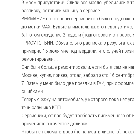
В моем присутствии!!! Слили все масло, убедились в 
расписку, оставили машину в сервисе.
ВНИМАНИЕ со стороны сервисников было предложение
до метки МАХ. Будьте внимательны, это недопустимо, 
6. Потом ожидание 2 недели (подготовка и отправка
ПРИСУТСТВИИ. Обязательно расписка в результатах в
примерно 15 июля мне подтвердили, что случай приз
ремонтировали….
Они бы и больше ремонтировали, если бы я сам не на
Москве, купил, привез, отдал, забрал авто 16 сентября
7. Затем у меня было две поездки в ГАИ, при оформл
ошибками.
Теперь я езжу на автомобиле, у которого пока нет у
течь сальника КПП.
Сервисники, от вас будут требовать письменного объ
применяете в качестве доливки.
Чтобы не наломать дров (не написать лишнего), реко