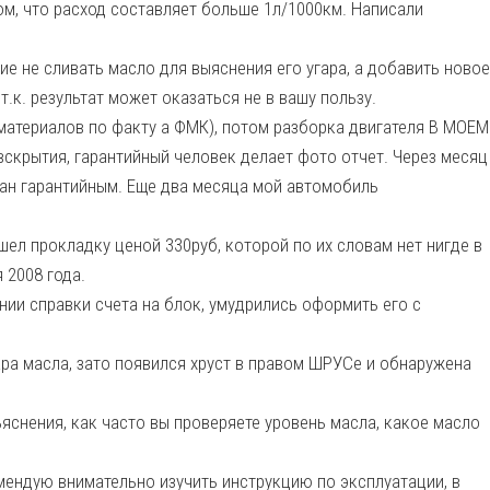
том, что расход составляет больше 1л/1000км. Написали
 не сливать масло для выяснения его угара, а добавить новое
т.к. результат может оказаться не в вашу пользу.
 материалов по факту а ФМК), потом разборка двигателя В МОЕМ
скрытия, гарантийный человек делает фото отчет. Через месяц
нан гарантийным. Еще два месяца мой автомобиль
шел прокладку ценой 330руб, которой по их словам нет нигде в
 2008 года.
ении справки счета на блок, умудрились оформить его с
гара масла, зато появился хруст в правом ШРУСе и обнаружена
яснения, как часто вы проверяете уровень масла, какое масло
мендую внимательно изучить инструкцию по эксплуатации, в