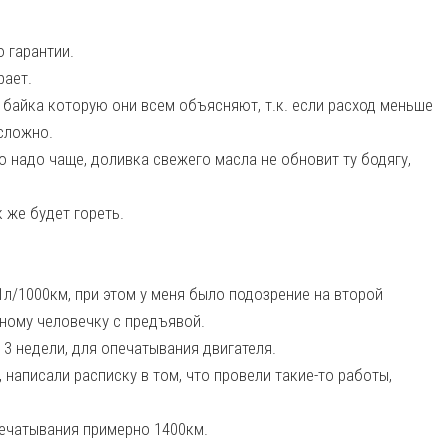
 гарантии.
рает.
о байка которую они всем объясняют, т.к. если расход меньше
 сложно.
го надо чаще, доливка свежего масла не обновит ту бодягу,
 же будет гореть.
1л/1000км, при этом у меня было подозрение на второй
йному человечку с предъявой.
з 3 недели, для опечатывания двигателя.
, написали расписку в том, что провели такие-то работы,
опечатывания примерно 1400км.