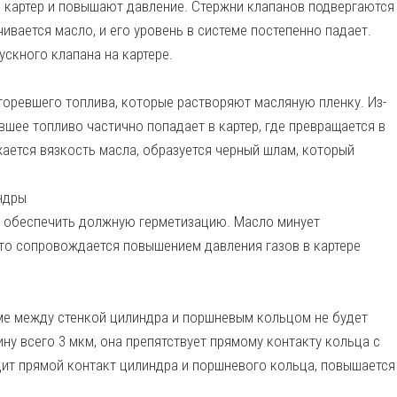
 картер и повышают давление. Стержни клапанов подвергаются
ивается масло, и его уровень в системе постепенно падает.
скного клапана на картере.
оревшего топлива, которые растворяют масляную пленку. Из-
вшее топливо частично попадает в картер, где превращается в
ается вязкость масла, образуется черный шлам, который
ндры
т обеспечить должную герметизацию. Масло минует
Это сопровождается повышением давления газов в картере
еме между стенкой цилиндра и поршневым кольцом не будет
ну всего 3 мкм, она препятствует прямому контакту кольца с
дит прямой контакт цилиндра и поршневого кольца, повышается