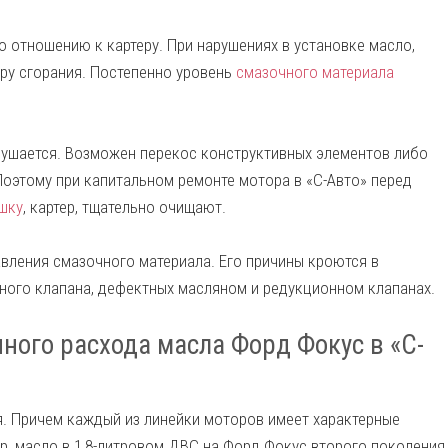
 отношению к картеру. При нарушениях в установке масло,
еру сгорания. Постепенно уровень
смазочного материала
рушается. Возможен перекос конструктивных элементов либо
Поэтому при капитальном ремонте мотора в «С-Авто» перед
шку
, картер, тщательно очищают.
вления смазочного материала. Его причины кроются в
кного клапана, дефектных масляном и редукционном клапанах.
ого расхода масла Форд Фокус в «С-
я. Причем каждый из линейки моторов имеет характерные
р, масло в 1,8-литровом ДВС на Форд Фокус второго поколения