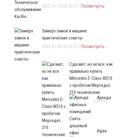
2022-01-10 00:33:17 /
Посмотреть
Замерз замок в машине:
практические советы
2022-01-04 23:42:25 /
Посмотреть
Сдюжит, но не все: как
правильно купить
Mercedes E-Class W210
с пробегом Мерседес
210 технические
Аренда
2021-12-30 04:28:04 /
Посмотреть
Идеи