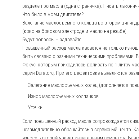
разделе про масла (одна страничка). Писать лаконич
Что было в моем двигателе?
Залегание маслосъемного кольца во втором цилиндре
(кокс на боковом электроде и масло на резьбе)
Будут вопросы – задавайте.
Повышенный расход масла касается не только изноше
быть связано с разными техническими проблемами. 
Фокус, которым приходилось доливать по 1 литру ма
серии Duratorq. При его дефектовке выявляются раз
Залегание маслосъемных колец (дополняется пов
Износ маслосъемных колпачков.
Утечки.
Если повышенный расход масла сопровождается сизы
незамедлительно обращайтесь в сервисный центр. Ка
износе, который чреват капитальным ремонтом. Благ