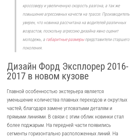
кроссоверу и увеличенную скорость разгона, а так же
повышение агрессивных качеств на трассе. Производитель
уверен, что новинка рассчитана на водителей различных
возрастов, поскольку агрессию дизайна явно оценит
молодежь, а
габаритные размеры
представители старшего
поколения.
Дизайн Форд Эксплорер 2016-
2017 в новом кузове
Главной особенностью экстерьера является
уменьшение количества плавных переходов и округлых
частей, благодаря замене угловатыми деталям и
прямыми линиями. В связи с этим облик новинки стал
более поджарым. На передней части появились
сегменты горизонтально расположенных линий. На