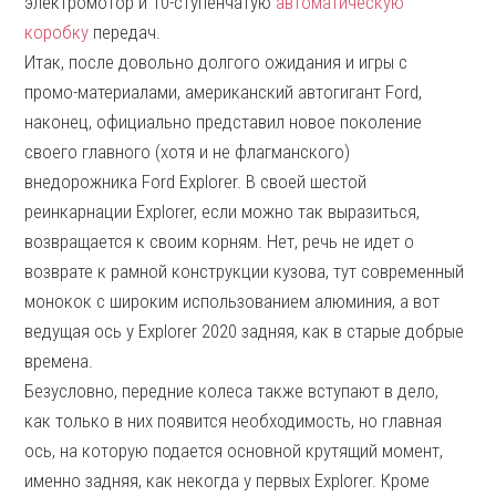
электромотор и 10-ступенчатую ​​
автоматическую
коробку
передач.
Итак, после довольно долгого ожидания и игры с
промо-материалами, американский автогигант Ford,
наконец, официально представил новое поколение
своего главного (хотя и не флагманского)
внедорожника Ford Explorer. В своей шестой
реинкарнации Explorer, если можно так выразиться,
возвращается к своим корням. Нет, речь не идет о
возврате к рамной конструкции кузова, тут современный
монокок с широким использованием алюминия, а вот
ведущая ось у Explorer 2020 задняя, как в старые добрые
времена.
Безусловно, передние колеса также вступают в дело,
как только в них появится необходимость, но главная
ось, на которую подается основной крутящий момент,
именно задняя, как некогда у первых Explorer. Кроме