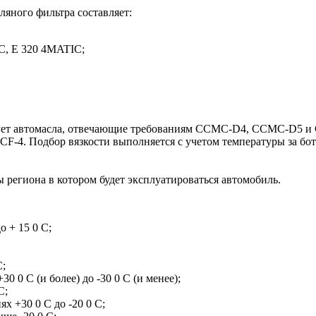
ляного фильтра составляет:
IC, E 320 4MATIC;
ендует автомасла, отвечающие требованиям ССМС-D4, CCMC-D5 
CF-4. Подбор вязкости выполняется с учетом температуры за бо
ы региона в котором будет эксплуатироваться автомобиль.
о + 15 0 С;
С;
0 0 С (и более) до -30 0 С (и менее);
С;
 +30 0 С до -20 0 С;