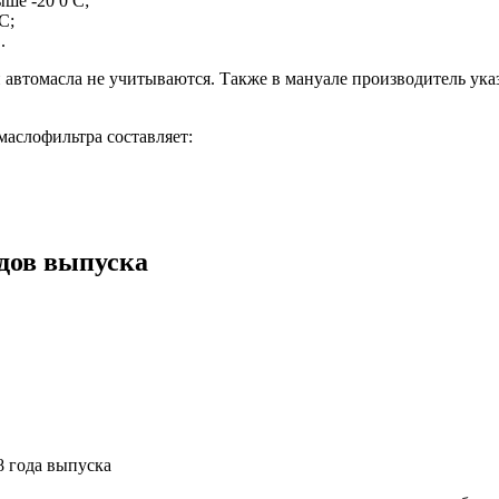
ше -20 0 С;
С;
.
автомасла не учитываются. Также в мануале производитель указ
маслофильтра составляет:
одов выпуска
 года выпуска