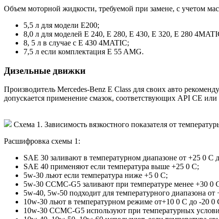
Объем моторной жидкости, требуемой при замене, с учетом мас
5,5 л для модели E200;
8,0 л для моделей E 240, E 280, E 430, E 320, E 280 4MAT
8, 5 л в случае с E 430 4MATIC;
7,5 л если комплектация E 55 AMG.
Дизельные движки
Производитель Mercedes-Benz E Class для своих авто реком
допускается применение смазок, соответствующих API CE или 
Схема 1. Зависимость вязкостного показателя от температур
Расшифровка схемы 1:
SAE 30 заливают в температурном диапазоне от +25 0 С д
SAE 40 применяют если температура выше +25 0 С;
5w-30 льют если температура ниже +5 0 С;
5w-30 CCMC-G5 заливают при температуре менее +30 0 
5w-40, 5w-50 подходит для температурного диапазона от +3
10w-30 льют в температурном режиме от+10 0 С до -20 0 
10w-30 CCMC-G5 используют при температурных условиях