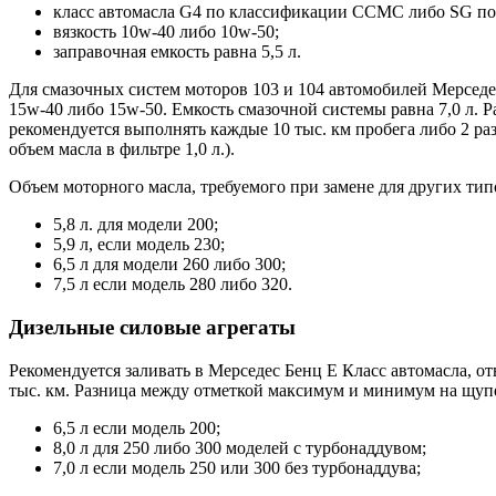
класс автомасла G4 по классификации CCMC либо SG по
вязкость 10w-40 либо 10w-50;
заправочная емкость равна 5,5 л.
Для смазочных систем моторов 103 и 104 автомобилей Мерседе
15w-40 либо 15w-50. Емкость смазочной системы равна 7,0 л. 
рекомендуется выполнять каждые 10 тыс. км пробега либо 2 ра
объем масла в фильтре 1,0 л.).
Объем моторного масла, требуемого при замене для других типо
5,8 л. для модели 200;
5,9 л, если модель 230;
6,5 л для модели 260 либо 300;
7,5 л если модель 280 либо 320.
Дизельные силовые агрегаты
Рекомендуется заливать в Мерседес Бенц Е Класс автомасла, 
тыс. км. Разница между отметкой максимум и минимум на щупе 
6,5 л если модель 200;
8,0 л для 250 либо 300 моделей с турбонаддувом;
7,0 л если модель 250 или 300 без турбонаддува;