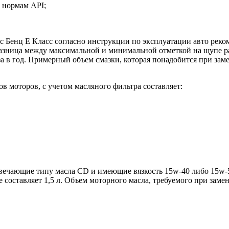
 нормам API;
с Бенц Е Класс согласно инструкции по эксплуатации авто реко
Разница между максимальной и минимальной отметкой на щупе рав
за в год. Примерный объем смазки, которая понадобится при заме
в моторов, с учетом масляного фильтра составляет:
отвечающие типу масла CD и имеющие вязкость 15w-40 либо 15w-
составляет 1,5 л. Объем моторного масла, требуемого при замен