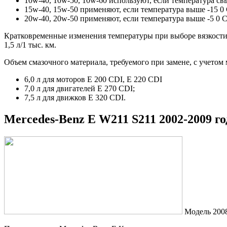
10w-40, 10w-50, 10w-60 используют, если температура свы
15w-40, 15w-50 применяют, если температура выше -15 0 
20w-40, 20w-50 применяют, если температура выше -5 0 С
Кратковременные изменения температуры при выборе вязкости 
1,5 л/1 тыс. км.
Объем смазочного материала, требуемого при замене, с учетом 
6,0 л для моторов E 200 CDI, E 220 CDI
7,0 л для двигателей E 270 CDI;
7,5 л для движков E 320 CDI.
Mercedes-Benz E W211 S211 2002-2009 г
Модель 2008