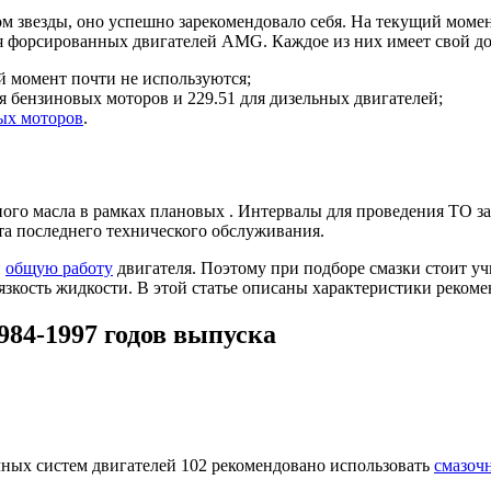
аком звезды, оно успешно зарекомендовало себя. На текущий мом
для форсированных двигателей AMG. Каждое из них имеет свой д
ий момент почти не используются;
я бензиновых моторов и 229.51 для дизельных двигателей;
ых моторов
.
ного масла в рамках плановых . Интервалы для проведения ТО за
а последнего технического обслуживания.
и
общую работу
двигателя. Поэтому при подборе смазки стоит учи
 вязкость жидкости. В этой статье описаны характеристики реком
984-1997 годов выпуска
чных систем двигателей 102 рекомендовано использовать
смазоч