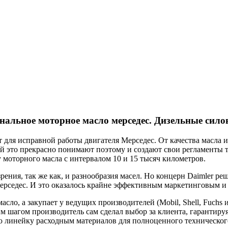
нальное моторное масло мерседес. Дизельные сило
для исправной работы двигателя Мерседес. От качества масла и
 это прекрасно понимают поэтому и создают свои регламенты т
у моторного масла с интервалом 10 и 15 тысяч километров.
рения, так же как, и разнообразия масел. Но концерн Daimler ре
рседес. И это оказалось крайне эффективным маркетинговым 
ло, а закупает у ведущих производителей (Mobil, Shell, Fuchs и
им шагом производитель сам сделал выбор за клиента, гарантиру
ю линейку расходным материалов для полноценного техническог