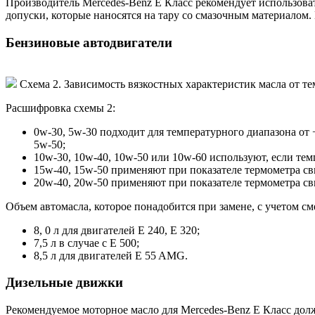
Производитель Mercedes-Benz E Класс рекомендует использов
допуски, которые наносятся на тару со смазочным материалом. 
Бензиновые автодвигатели
Схема 2. Зависимость вязкостных характеристик масла от т
Расшифровка схемы 2:
0w-30, 5w-30 подходит для температурного диапазона от +
5w-50;
10w-30, 10w-40, 10w-50 или 10w-60 используют, если темп
15w-40, 15w-50 применяют при показателе термометра св
20w-40, 20w-50 применяют при показателе термометра св
Объем автомасла, которое понадобится при замене, с учетом см
8, 0 л для двигателей E 240, E 320;
7,5 л в случае с Е 500;
8,5 л для двигателей E 55 AMG.
Дизельные движки
Рекомендуемое моторное масло для Mercedes-Benz E Класс долж